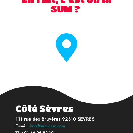
SUM ?

Côté Sèvres
111 rue des Bruyères 92310 SEVRES
E-mail :
info@sum-asso.com
Tél : 01 46 26 82 30