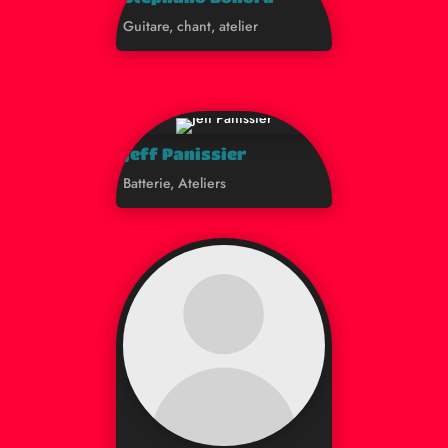
Guitare, chant, atelier
Jeff Panissier
Batterie, Ateliers