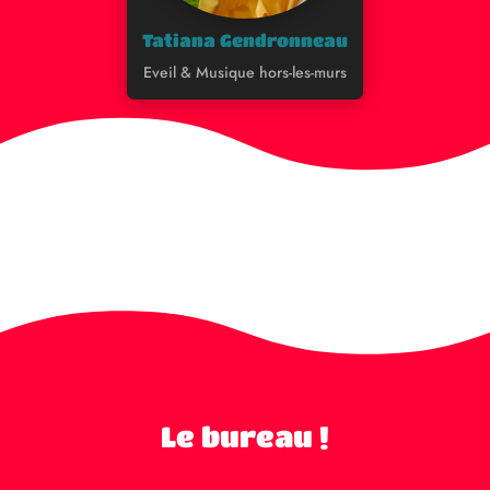
Tatiana Gendronneau
Eveil & Musique hors-les-murs
Le bureau !