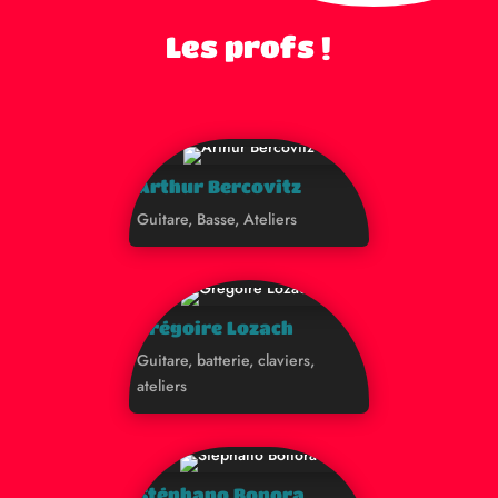
Les profs !
Arthur Bercovitz
Guitare, Basse, Ateliers
Grégoire Lozach
Guitare, batterie, claviers,
ateliers
Stéphano Bonora