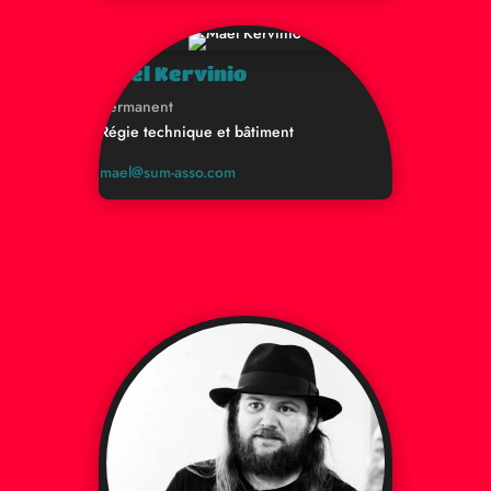
Maël Kervinio
Permanent
Régie technique et bâtiment
mael@sum-asso.com