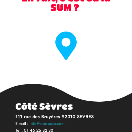
SUM ?

Côté Sèvres
111 rue des Bruyères 92310 SEVRES
E-mail :
info@sum-asso.com
Tél : 01 46 26 82 30