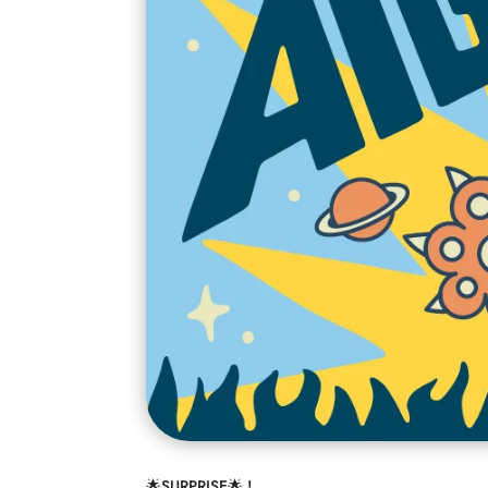
🌟SURPRISE🌟 !