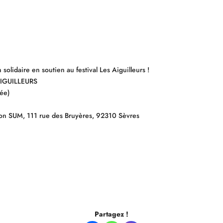
lidaire en soutien au festival Les Aiguilleurs !
 AIGUILLEURS
ée)
ation SUM, 111 rue des Bruyères, 92310 Sèvres
Partagez !