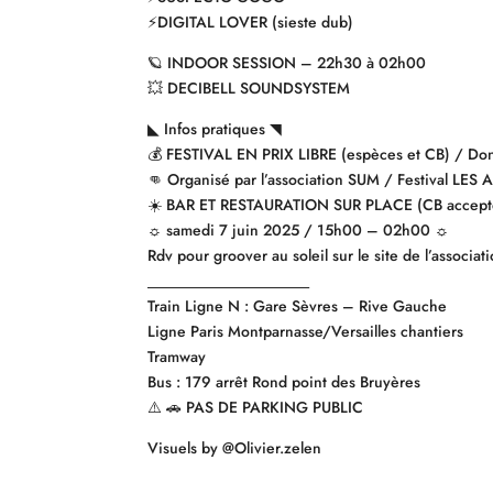
⚡️DIGITAL LOVER (sieste dub)
🪐 INDOOR SESSION – 22h30 à 02h00
💥 DECIBELL SOUNDSYSTEM
◣ Infos pratiques ◥
💰 FESTIVAL EN PRIX LIBRE (espèces et CB) / Don so
👊 Organisé par l’association SUM / Festival LES
☀️ BAR ET RESTAURATION SUR PLACE (CB accept
☼ samedi 7 juin 2025 / 15h00 – 02h00 ☼
Rdv pour groover au soleil sur le site de l’associ
_____________________
Train Ligne N : Gare Sèvres – Rive Gauche
Ligne Paris Montparnasse/Versailles chantiers
Tramway
Bus : 179 arrêt Rond point des Bruyères
⚠️ 🚗 PAS DE PARKING PUBLIC
Visuels by @Olivier.zelen