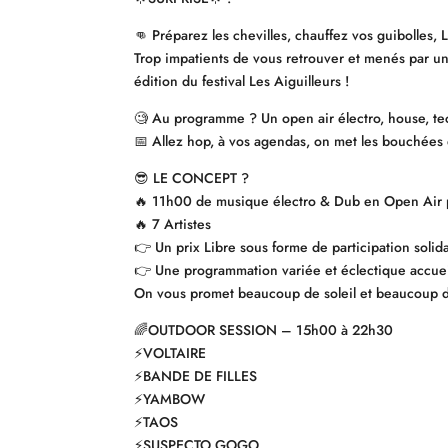
👊 Préparez les chevilles, chauffez vos guibolles
Trop impatients de vous retrouver et menés par un
édition du festival Les Aiguilleurs !
🧐 Au programme ? Un open air électro, house, tec
📅 Allez hop, à vos agendas, on met les bouchées 
😎 LE CONCEPT ?
🔥 11h00 de musique électro & Dub en Open Air p
🔥 7 Artistes
👉 Un prix Libre sous forme de participation solid
👉 Une programmation variée et éclectique accueill
On vous promet beaucoup de soleil et beaucoup 
🌈OUTDOOR SESSION – 15h00 à 22h30
⚡️VOLTAIRE
⚡️BANDE DE FILLES
⚡️YAMBOW
⚡️TAOS
⚡️SUSPECTO GOGO