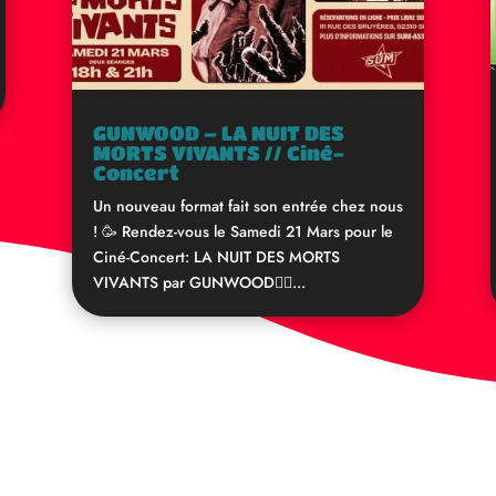
GUNWOOD – LA NUIT DES
MORTS VIVANTS // Ciné-
Concert
Un nouveau format fait son entrée chez nous
! 🥳 Rendez-vous le Samedi 21 Mars pour le
Ciné-Concert: LA NUIT DES MORTS
VIVANTS par GUNWOOD🧟‍♂️...