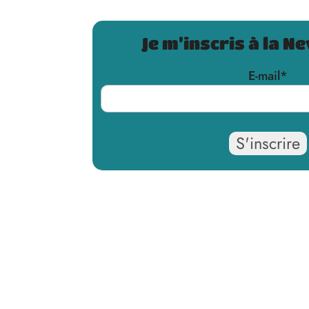
Je m’inscris à la N
E-mail
*