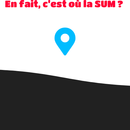
En fait, c’est où la SUM ?
