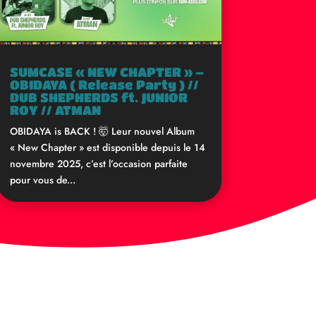
SUMCASE « NEW CHAPTER » –
OBIDAYA ( Release Party ) //
DUB SHEPHERDS ft. JUNIOR
ROY // ATMAN
OBIDAYA is BACK ! 🤯 Leur nouvel Album
« New Chapter » est disponible depuis le 14
novembre 2025, c’est l’occasion parfaite
pour vous de...