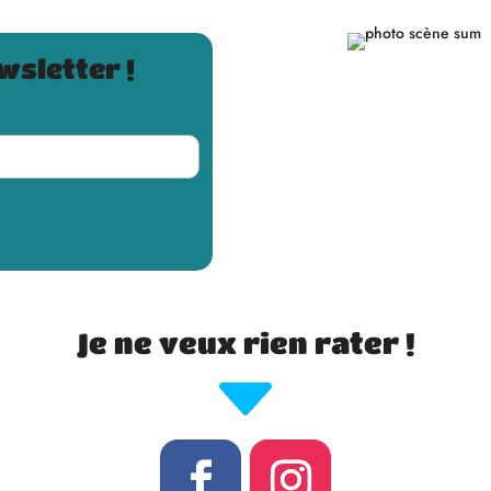
ewsletter !
Je ne veux rien rater !
C