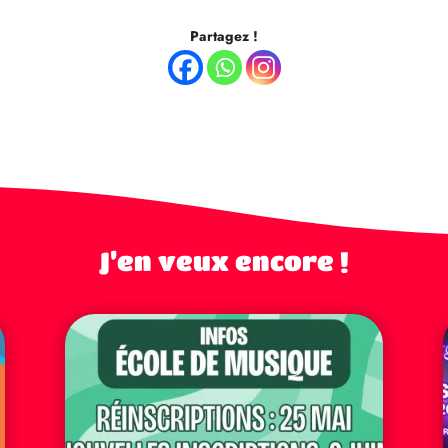
Partagez !
J’en veux encore !